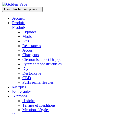
Basculer la navigation
☰
Accueil
Produits
Produits
Liquides
Mods
Kits
Résistances
Accus
Chargeurs
Clearomiseurs et Dripper
Pyrex et reconstructibles
Diy
Déstockage
CBD
Puffs rechargeables
Marques
Nouveautés
À propos
Histoire
Termes et conditions
Mentions légales