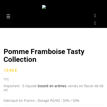
Basculer
☰
la
navigation
Pomme Framboise Tasty
Collection
19,90 €
TTC
Important : E-liquide
boosté en arômes
, vendu en flacon de 60
ml
Fabriqué en France ; Dosage PG/VG : 50% / 50%.