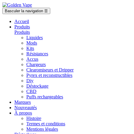
Basculer la navigation
☰
Accueil
Produits
Produits
Liquides
Mods
Kits
Résistances
Accus
Chargeurs
Clearomiseurs et Dripper
Pyrex et reconstructibles
Diy
Déstockage
CBD
Puffs rechargeables
Marques
Nouveautés
À propos
Histoire
Termes et conditions
Mentions légales