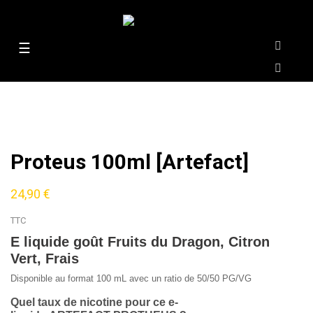
Basculer
☰
la
navigation
Proteus 100ml [Artefact]
24,90 €
TTC
E liquide goût Fruits du Dragon, Citron
Vert, Frais
Disponible au format 100 mL avec un ratio de 50/50 PG/VG
Quel taux de nicotine pour ce e-