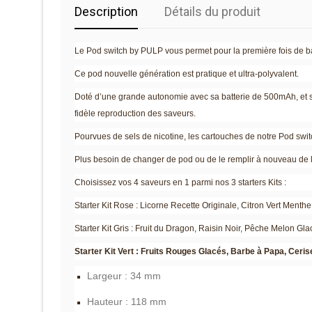
Description
Détails du produit
Le Pod switch by PULP vous permet pour la première fois de ba
Ce pod nouvelle génération est pratique et ultra-polyvalent.
Doté d’une grande autonomie avec sa batterie de 500mAh, et se
fidèle reproduction des saveurs.
Pourvues de sels de nicotine, les cartouches de notre Pod switch
Plus besoin de changer de pod ou de le remplir à nouveau de li
Choisissez vos 4 saveurs en 1 parmi nos 3 starters Kits :
Starter Kit Rose : Licorne Recette Originale, Citron Vert Ment
Starter Kit Gris : Fruit du Dragon, Raisin Noir, Pêche Melon G
Starter Kit Vert : Fruits Rouges Glacés, Barbe à Papa, Ceri
Largeur : 34 mm
Hauteur : 118 mm