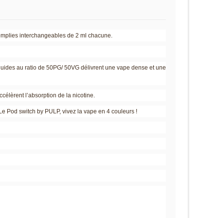
-remplies interchangeables de 2 ml chacune.
iquides au ratio de 50PG/ 50VG délivrent une vape dense et une
ccélèrent l’absorption de la nicotine.
Le Pod switch by PULP, vivez la vape en 4 couleurs !