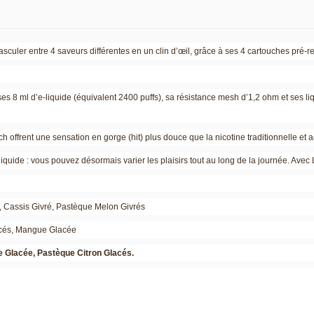
sculer entre 4 saveurs différentes en un clin d’œil, grâce à ses 4 cartouches pré
s 8 ml d’e-liquide (équivalent 2400 puffs), sa résistance mesh d’1,2 ohm et ses l
 offrent une sensation en gorge (hit) plus douce que la nicotine traditionnelle et a
quide : vous pouvez désormais varier les plaisirs tout au long de la journée. Avec 
he, Cassis Givré, Pastèque Melon Givrés
lacés, Mangue Glacée
se Glacée, Pastèque Citron Glacés.