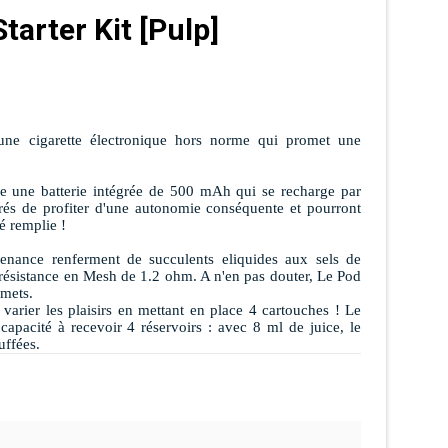
tarter Kit [Pulp]
une cigarette électronique hors norme qui promet une
âce une batterie intégrée de 500 mAh qui se recharge par
és de profiter d'une autonomie conséquente et pourront
ré remplie !
enance renferment de succulents eliquides aux sels de
 résistance en Mesh de 1.2 ohm. A n'en pas douter, Le Pod
rmets.
varier les plaisirs en mettant en place 4 cartouches ! Le
apacité à recevoir 4 réservoirs : avec 8 ml de juice, le
uffées.