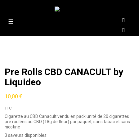
Basculer
☰
la
navigation
Pre Rolls CBD CANACULT by
Liquideo
10,00 €
TTC
Cigarette au CBD Canacult vendu en pack unité de
20 cigarettes
pré roulées au CBD (18g de fleur) par paquet, sans tabac et sans
nicotine
3 saveurs disponibles: