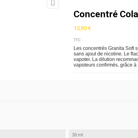

Concentré Cola
13,90 €
TTC
Les concentrés Granita Soft 
sans ajout de nicotine. Le fla
vapoter. La dilution recomman
vapoteurs confirmés, grâce à 
30 ml